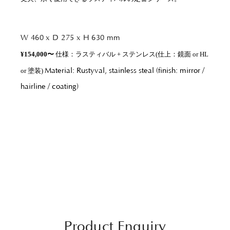
W 460 x D 275 x H 630 mm
¥154,000〜
 仕様：
ラスティバル + ステンレス(仕上：鏡面 or HL 
or 塗装) 
Material: Rustyval, stainless steal (finish: mirror /
hairline / coating)
Product Enquiry