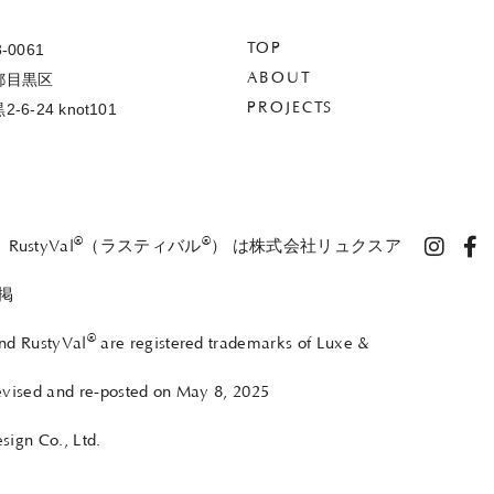
-0061
TOP
都目黒区
ABOUT
-6-24 knot101
PROJECTS
®
®
、RustyVal
（ラスティバル
） は株式会社リュクスア
掲
®
nd RustyVal
are registered trademarks of Luxe &
evised and re-posted on May 8, 2025
sign Co., Ltd.