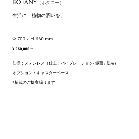
BOTANY
（ボタニー）
生活に、植物の潤いを。
Φ 700 x H 660 mm
¥ 260,000 ~
仕様：ステンレス（仕上：バイブレーション/ 鏡面 / 塗装)
オプション：キャスターベース
*植栽のご提案賜ります